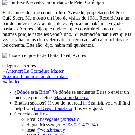
El día antes de irme conocí a José Azevedo, propietario del Peter
Café Sport. Me mostró un libro de visitas de 1981. Recordaba a un
par de mujeres de Argentina de esa época que habían navegado
hasta las Azores. Dijo que tuvieron que construir el barco ellas
mismas porque nadie les vendía uno. Su estimación fiable era que tal
vez pasaban unos cien veleros de crucero cada año a principios de
los ochenta. Este año, dijo, habrá mil quinientos.
categorías:
azores
«
Anterior:
La Cerradura Master
Próxima:
Planificación de la ruta
»
««
Índice
¿Dónde está Brisa?
Ve dónde se encuentra Brisa o enviar un
mensaje por satélite.
Más sobre la tema.
English speaker?
If you do not read in Spanish, you will find
help from
the DeepL translator
. It is very good.
Conecta con Brisa
Email:
navegante@brisa.uy
Signal Messenger:
+598 091 477 545
insta
@vela.brisa.uy