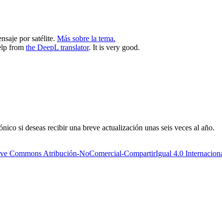
nsaje por satélite.
Más sobre la tema.
help from
the DeepL translator
. It is very good.
nico si deseas recibir una breve actualización unas seis veces al año.
ive Commons Atribución-NoComercial-CompartirIgual 4.0 Internacion