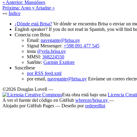
«
Anterior:
Mansiónes
Próxima:
Argo y Ariadne
»
««
Índice
¿Dónde está Brisa?
Ve dónde se encuentra Brisa o enviar un me
English speaker?
If you do not read in Spanish, you will find 
Conecta con Brisa
Email:
navegante@brisa.uy
Signal Messenger:
+598 091 477 545
insta
@vela.brisa.uy
MMSI:
368224550
Satélite:
Garmin Explore
Suscríbese
por RSS feed.xml
por email,
navegante@brisa.uy
Envíame un correo electró
©2026 Douglas Lovell —
Esta obra está bajo una
Licencia Creat
A ver el fuente del código en GitHub
wbreeze/brisa.uy
—
Alojado por GitHub Pages — Deseño por
orderedlist