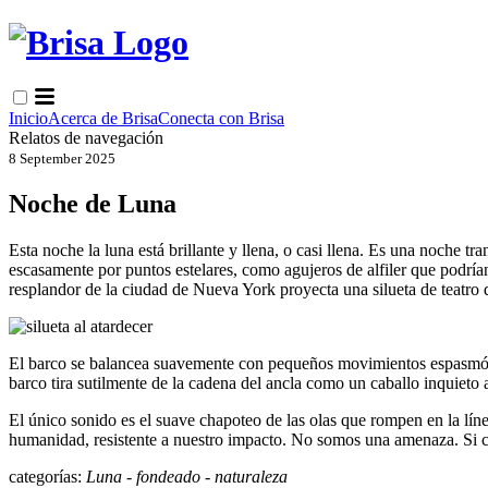
Inicio
Acerca de Brisa
Conecta con Brisa
Relatos de navegación
8 September 2025
Noche de Luna
Esta noche la luna está brillante y llena, o casi llena. Es una noche tr
escasamente por puntos estelares, como agujeros de alfiler que podrían
resplandor de la ciudad de Nueva York proyecta una silueta de teatro 
El barco se balancea suavemente con pequeños movimientos espasmódicos
barco tira sutilmente de la cadena del ancla como un caballo inquieto
El único sonido es el suave chapoteo de las olas que rompen en la líne
humanidad, resistente a nuestro impacto. No somos una amenaza. Si
categorías:
Luna
-
fondeado
-
naturaleza