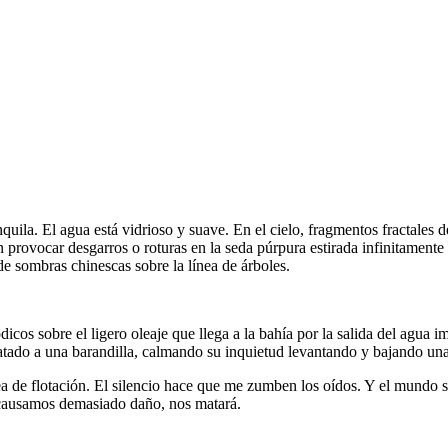
anquila. El agua está vidrioso y suave. En el cielo, fragmentos fractales 
 provocar desgarros o roturas en la seda púrpura estirada infinitamente 
de sombras chinescas sobre la línea de árboles.
 sobre el ligero oleaje que llega a la bahía por la salida del agua imp
 atado a una barandilla, calmando su inquietud levantando y bajando una
a de flotación. El silencio hace que me zumben los oídos. Y el mundo si
 causamos demasiado daño, nos matará.