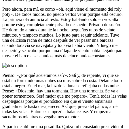
Pero ahora, para mí, es como «oh, aquí viene el momento del roly
poly». De todos modos, no puedo verlos venir porque está oscuro.
La primera ola anuncia al resto. Estoy hablando solo en voz alta
porque estoy completamente privado de sueño. Privado de sueño.
He dormido a ratos durante la noche, pequeños ratos de veinte
minutos, y tampoco muchos. Lo justo para seguir adelante. Tuve
una deliciosa racha de ratos después de ver pasar una barcaza,
cuando todavía se navegaba y todavía había viento. Y luego me
desperté y se acabó porque una ráfaga de viento había llegado para
mover el barco a seis nudos, más de cinco nudos constantes.
Pienso: «¿Por qué aceleramos así?». Salí y, de repente, vi que se
estaban formando unas nubes oscuras sobre la costa. Delante todo
estaba negro. En el mar, la luz de la luna se reflejaba en las nubes.
Pensé: «Dios mío, hay una tormenta. Hay una tormenta. Se va a
poner tormentoso. Será mejor que me prepare». Tenía todas las velas
desplegadas porque el pronóstico era que el viento amainaría
gradualmente hasta desaparecer. Así que, presa del pánico, arrié
todas las velas. Entonces empezó a balancearse. Y empezó a
sacudirnos mientras navegábamos a motor.
A partir de ahí fue una pesadilla. Quizá fui demasiado precavido al