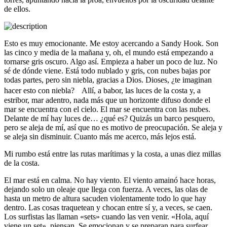
de ellos.
Esto es muy emocionante. Me estoy acercando a Sandy Hook. Son
las cinco y media de la mañana y, oh, el mundo está empezando a
tornarse gris oscuro. Algo así. Empieza a haber un poco de luz. No
sé de dónde viene. Está todo nublado y gris, con nubes bajas por
todas partes, pero sin niebla, gracias a Dios. Dioses, ¿te imaginan
hacer esto con niebla? Allí, a babor, las luces de la costa y, a
estribor, mar adentro, nada más que un horizonte difuso donde el
mar se encuentra con el cielo. El mar se encuentra con las nubes.
Delante de mí hay luces de… ¿qué es? Quizás un barco pesquero,
pero se aleja de mí, así que no es motivo de preocupación. Se aleja y
se aleja sin disminuir. Cuanto más me acerco, más lejos está.
Mi rumbo está entre las rutas marítimas y la costa, a unas diez millas
de la costa.
El mar está en calma. No hay viento. El viento amainó hace horas,
dejando solo un oleaje que llega con fuerza. A veces, las olas de
hasta un metro de altura sacuden violentamente todo lo que hay
dentro. Las cosas traquetean y chocan entre sí y, a veces, se caen.
Los surfistas las llaman «sets» cuando las ven venir. «Hola, aquí
viene un set», piensan. Se emocionan y se preparan para surfear.