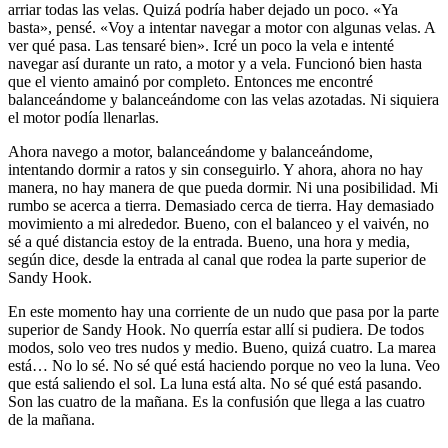
arriar todas las velas. Quizá podría haber dejado un poco. «Ya
basta», pensé. «Voy a intentar navegar a motor con algunas velas. A
ver qué pasa. Las tensaré bien». Icré un poco la vela e intenté
navegar así durante un rato, a motor y a vela. Funcionó bien hasta
que el viento amainó por completo. Entonces me encontré
balanceándome y balanceándome con las velas azotadas. Ni siquiera
el motor podía llenarlas.
Ahora navego a motor, balanceándome y balanceándome,
intentando dormir a ratos y sin conseguirlo. Y ahora, ahora no hay
manera, no hay manera de que pueda dormir. Ni una posibilidad. Mi
rumbo se acerca a tierra. Demasiado cerca de tierra. Hay demasiado
movimiento a mi alrededor. Bueno, con el balanceo y el vaivén, no
sé a qué distancia estoy de la entrada. Bueno, una hora y media,
según dice, desde la entrada al canal que rodea la parte superior de
Sandy Hook.
En este momento hay una corriente de un nudo que pasa por la parte
superior de Sandy Hook. No querría estar allí si pudiera. De todos
modos, solo veo tres nudos y medio. Bueno, quizá cuatro. La marea
está… No lo sé. No sé qué está haciendo porque no veo la luna. Veo
que está saliendo el sol. La luna está alta. No sé qué está pasando.
Son las cuatro de la mañana. Es la confusión que llega a las cuatro
de la mañana.