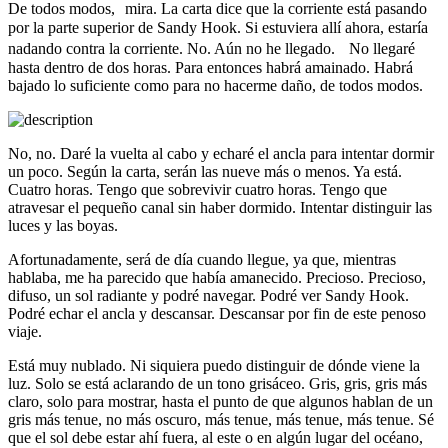
De todos modos, mira. La carta dice que la corriente está pasando
por la parte superior de Sandy Hook. Si estuviera allí ahora, estaría
nadando contra la corriente. No. Aún no he llegado. No llegaré
hasta dentro de dos horas. Para entonces habrá amainado. Habrá
bajado lo suficiente como para no hacerme daño, de todos modos.
No, no. Daré la vuelta al cabo y echaré el ancla para intentar dormir
un poco. Según la carta, serán las nueve más o menos. Ya está.
Cuatro horas. Tengo que sobrevivir cuatro horas. Tengo que
atravesar el pequeño canal sin haber dormido. Intentar distinguir las
luces y las boyas.
Afortunadamente, será de día cuando llegue, ya que, mientras
hablaba, me ha parecido que había amanecido. Precioso. Precioso,
difuso, un sol radiante y podré navegar. Podré ver Sandy Hook.
Podré echar el ancla y descansar. Descansar por fin de este penoso
viaje.
Está muy nublado. Ni siquiera puedo distinguir de dónde viene la
luz. Solo se está aclarando de un tono grisáceo. Gris, gris, gris más
claro, solo para mostrar, hasta el punto de que algunos hablan de un
gris más tenue, no más oscuro, más tenue, más tenue, más tenue. Sé
que el sol debe estar ahí fuera, al este o en algún lugar del océano,