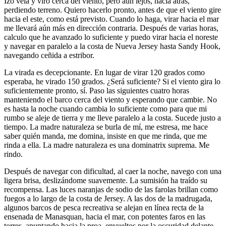
Izo vela y viro cerca del viento, pero aún lejos, hacia atrás,
perdiendo terreno. Quiero hacerlo pronto, antes de que el viento gire
hacia el este, como está previsto. Cuando lo haga, virar hacia el mar
me llevará aún más en dirección contraria. Después de varias horas,
calculo que he avanzado lo suficiente y puedo virar hacia el noreste
y navegar en paralelo a la costa de Nueva Jersey hasta Sandy Hook,
navegando ceñida a estribor.
La virada es decepcionante. En lugar de virar 120 grados como
esperaba, he virado 150 grados. ¿Será suficiente? Si el viento gira lo
suficientemente pronto, sí. Paso las siguientes cuatro horas
manteniendo el barco cerca del viento y esperando que cambie. No
es hasta la noche cuando cambia lo suficiente como para que mi
rumbo se aleje de tierra y me lleve paralelo a la costa. Sucede justo a
tiempo. La madre naturaleza se burla de mí, me estresa, me hace
saber quién manda, me domina, insiste en que me rinda, que me
rinda a ella. La madre naturaleza es una dominatrix suprema. Me
rindo.
Después de navegar con dificultad, al caer la noche, navego con una
ligera brisa, deslizándome suavemente. La sumisión ha traído su
recompensa. Las luces naranjas de sodio de las farolas brillan como
fuegos a lo largo de la costa de Jersey. A las dos de la madrugada,
algunos barcos de pesca recreativa se alejan en línea recta de la
ensenada de Manasquan, hacia el mar, con potentes faros en las
torres, apuntando hacia la proa, envueltos por la oscuridad delante