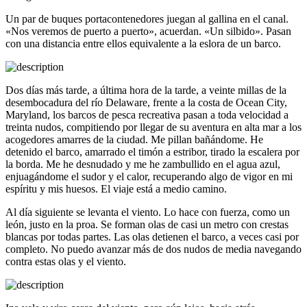
Un par de buques portacontenedores juegan al gallina en el canal.
«Nos veremos de puerto a puerto», acuerdan. «Un silbido». Pasan
con una distancia entre ellos equivalente a la eslora de un barco.
Dos días más tarde, a última hora de la tarde, a veinte millas de la
desembocadura del río Delaware, frente a la costa de Ocean City,
Maryland, los barcos de pesca recreativa pasan a toda velocidad a
treinta nudos, compitiendo por llegar de su aventura en alta mar a los
acogedores amarres de la ciudad. Me pillan bañándome. He
detenido el barco, amarrado el timón a estribor, tirado la escalera por
la borda. Me he desnudado y me he zambullido en el agua azul,
enjuagándome el sudor y el calor, recuperando algo de vigor en mi
espíritu y mis huesos. El viaje está a medio camino.
Al día siguiente se levanta el viento. Lo hace con fuerza, como un
león, justo en la proa. Se forman olas de casi un metro con crestas
blancas por todas partes. Las olas detienen el barco, a veces casi por
completo. No puedo avanzar más de dos nudos de media navegando
contra estas olas y el viento.