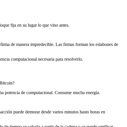
que fija en su lugar lo que vino antes.
a firma de manera impredecible. Las firmas forman los eslabones de
encia computacional necesaria para resolverlo.
Bitcoin?
mucha potencia de computacional. Consume mucha energía.
sacción puede demorar desde varios minutos hasto horas en
o de tiempo se calcula a partir de la cadena y se puede verificar