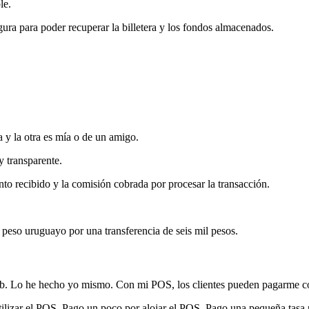
le.
ura para poder recuperar la billetera y los fondos almacenados.
a y la otra es mía o de un amigo.
y transparente.
nto recibido y la comisión cobrada por procesar la transacción.
eso uruguayo por una transferencia de seis mil pesos.
Lo he hecho yo mismo. Con mi POS, los clientes pueden pagarme con su
lizar el POS. Pago un poco por alojar el POS. Pago una pequeña tasa 