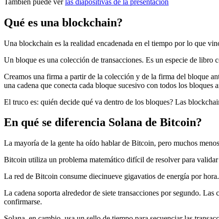
También puede ver
las diapositivas de la presentación
Qué es una blockchain?
Una blockchain es la realidad encadenada en el tiempo por lo que vino
Un bloque es una colección de transacciones. Es un especie de libro co
Creamos una firma a partir de la colección y de la firma del bloque a
una cadena que conecta cada bloque sucesivo con todos los bloques an
El truco es: quién decide qué va dentro de los bloques? Las blockcha
En qué se diferencia Solana de Bitcoin?
La mayoría de la gente ha oído hablar de Bitcoin, pero muchos menos
Bitcoin utiliza un problema matemático difícil de resolver para vali
La red de Bitcoin consume diecinueve gigavatios de energía por hora
La cadena soporta alrededor de siete transacciones por segundo. Las
confirmarse.
Solana, en cambio, usa un sello de tiempo para secuenciar las transacci