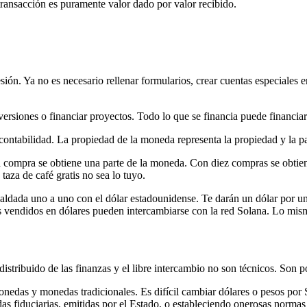
transacción es puramente valor dado por valor recibido.
ión. Ya no es necesario rellenar formularios, crear cuentas especiales e
versiones o financiar proyectos. Todo lo que se financia puede financia
ontabilidad. La propiedad de la moneda representa la propiedad y la par
compra se obtiene una parte de la moneda. Con diez compras se obtiene 
taza de café gratis no sea lo tuyo.
ada uno a uno con el dólar estadounidense. Te darán un dólar por un
os vendidos en dólares pueden intercambiarse con la red Solana. Lo mi
istribuido de las finanzas y el libre intercambio no son técnicos. Son po
monedas y monedas tradicionales. Es difícil cambiar dólares o pesos por 
s fiduciarias, emitidas por el Estado, o estableciendo onerosas normas 