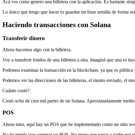
Acá ves cómo genero una billetera con la aplicación. Es bastante simp
Lo único que tengo que hacer es guardar mi frase semilla de forma seg
Haciendo transacciones con Solana
Transferir dinero
Ahora hacemos algo con la billetera.
Voy a transferir fondos de una billetera a otra. Imaginá que una es tuy
Podemos examinar la transacción en la blockchain, ya que es pública 
Podemos ver las direcciones de las billeteras, el monto enviado, el mo
Cuánto costó?
Costó ocho de cien mil partes de un Solana. Aproximadamente medio p
POS
Ahora mira, aquí hay un POS que he implementado como un sitio web. 
No he tenido que comprar un POS. No tengo que pagar a nadie por uti