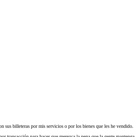
s billeteras por mis servicios o por los bienes que les he vendido.
por transacción para hacer que merezca la pena que la gente mantenga