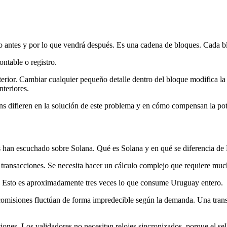
 antes y por lo que vendrá después. Es una cadena de bloques. Cada blo
ntable o registro.
nterior. Cambiar cualquier pequeño detalle dentro del bloque modifica l
teriores.
ins difieren en la solución de este problema y en cómo compensan la pot
 han escuchado sobre Solana. Qué es Solana y en qué se diferencia de 
dar transacciones. Se necesita hacer un cálculo complejo que requiere 
. Esto es aproximadamente tres veces lo que consume Uruguay entero.
 comisiones fluctúan de forma impredecible según la demanda. Una tran
ones. Los validadores no necesitan relojes sincronizados, porque el sell